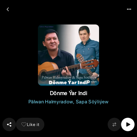
Dönme Ýar Indi
Pälwan Halmyradow
Sapa Söýliýew
Like it