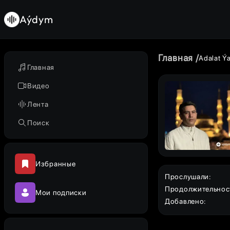
Aýdym
Главная
Adalat 
Главная
Видео
Лента
Поиск
Избранные
Прослушали
:
Продолжительнос
Мои подписки
Добавлено
: