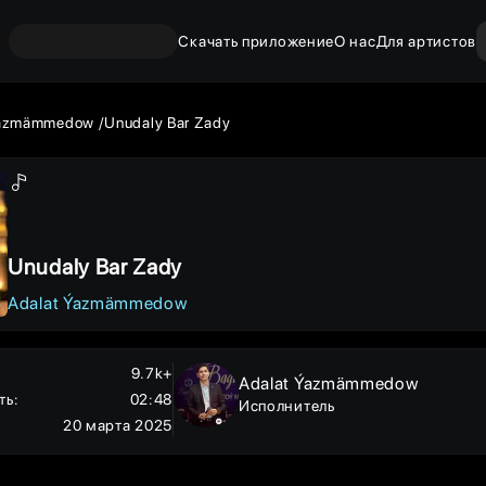
Скачать приложение
О нас
Для артистов
Ýazmämmedow
Unudaly Bar Zady
Unudaly Bar Zady
Adalat Ýazmämmedow
9.7k+
Adalat Ýazmämmedow
ть
:
02:48
Исполнитель
20 марта 2025