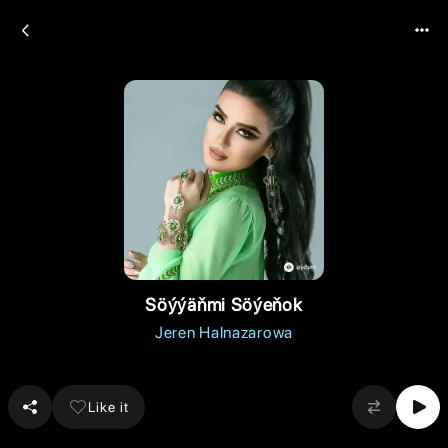
Söýýäňmi Söýeňok
Jeren Halnazarowa
Like it