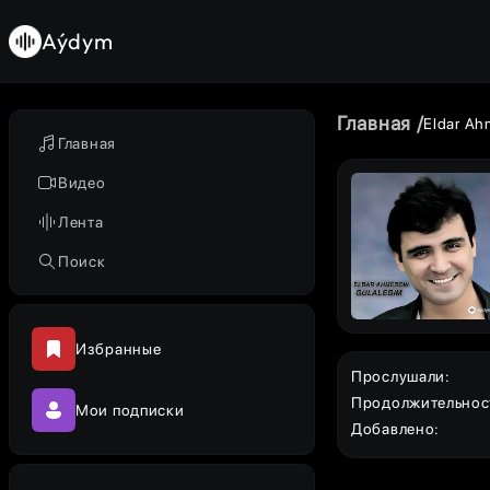
Aýdym
Главная
Eldar A
Главная
Видео
Лента
Поиск
Избранные
Прослушали
:
Продолжительнос
Мои подписки
Добавлено
: