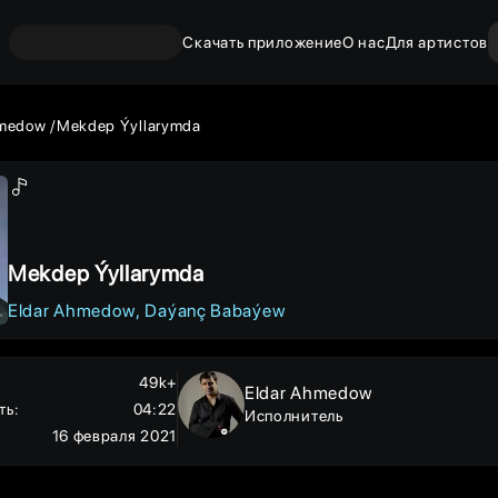
Скачать приложение
О нас
Для артистов
hmedow
Mekdep Ýyllarymda
Mekdep Ýyllarymda
Eldar Ahmedow
Daýanç Babaýew
49k+
Eldar Ahmedow
ть
:
04:22
Исполнитель
16 февраля 2021