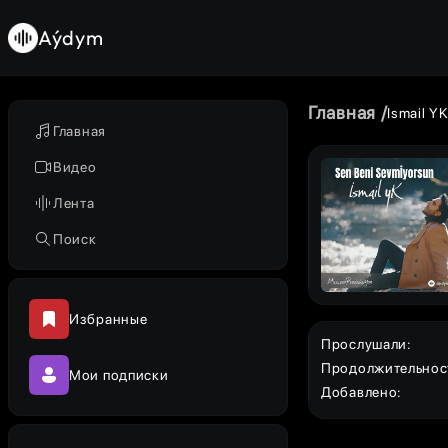
Aýdym
Главная
Ismail Y
Главная
Видео
Лента
Поиск
Избранные
Прослушали
:
Продолжительнос
Мои подписки
Добавлено
: