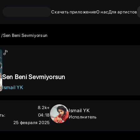
Скачать приложение
О нас
Для артистов
K
Sen Beni Sevmiyorsun
Sen Beni Sevmiyorsun
Ismail YK
8.2k+
Ismail YK
ть
:
04:18
Исполнитель
25 февраля 2025