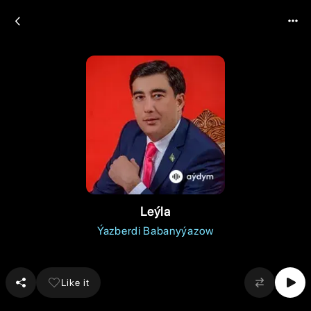
Leýla
Ýazberdi Babanyýazow
Like it