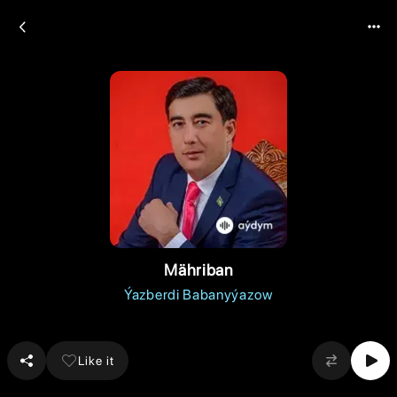
Mähriban
Ýazberdi Babanyýazow
Like it