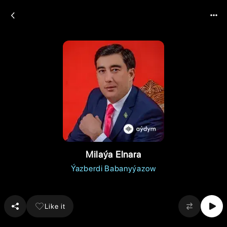
Milaýa Elnara
Ýazberdi Babanyýazow
Like it