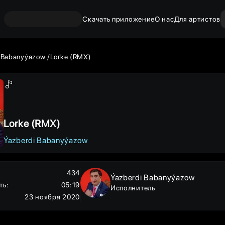
Скачать приложение
О нас
Для артистов
 Babanyýazow
Lorke (RMX)
Lorke (RMX)
Ýazberdi Babanyýazow
434
Ýazberdi Babanyýazow
ть
:
05:19
Исполнитель
23 ноября 2020