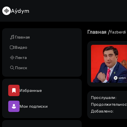
Aýdym
Главная
Ýazberdi
Главная
Видео
Лента
Поиск
Избранные
Прослушали
:
Продолжительнос
Мои подписки
Добавлено
: