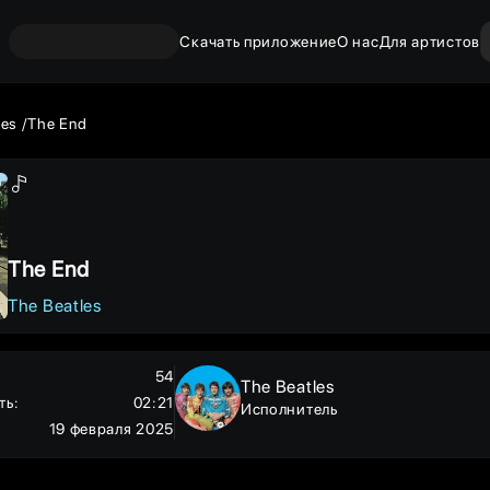
Скачать приложение
О нас
Для артистов
les
The End
The End
The Beatles
54
The Beatles
ть
:
02:21
Исполнитель
19 февраля 2025