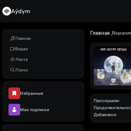
Aýdym
Главная
Soprano
Главная
Видео
Лента
Поиск
Избранные
Прослушали
:
Продолжительнос
Мои подписки
Добавлено
: