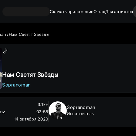
Скачать приложение
О нас
Для артистов
man
Нам Светят Звёзды
Нам Светят Звёзды
Sopranoman
3.1k+
Sopranoman
ть
:
02:55
Исполнитель
14 октября 2020