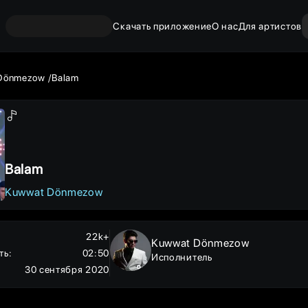
Скачать приложение
О нас
Для артистов
Dönmezow
Balam
Balam
Kuwwat Dönmezow
22k+
Kuwwat Dönmezow
ть
:
02:50
Исполнитель
30 сентября 2020