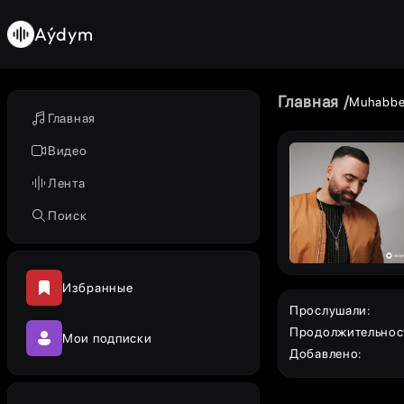
Aýdym
Главная
Muhabb
Главная
Видео
Лента
Поиск
Избранные
Прослушали
:
Продолжительнос
Мои подписки
Добавлено
: