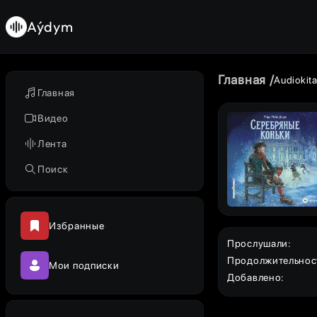
Aýdym
Главная
Audiokit
Главная
Видео
Лента
Поиск
Избранные
Прослушали
:
Продолжительнос
Мои подписки
Добавлено
: