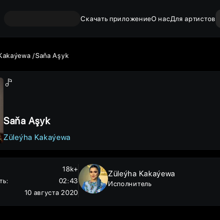
Скачать приложение
О нас
Для артистов
 Kakaýewa
Saňa Aşyk
Saňa Aşyk
Züleýha Kakaýewa
18k+
Züleýha Kakaýewa
ть
:
02:43
Исполнитель
10 августа 2020