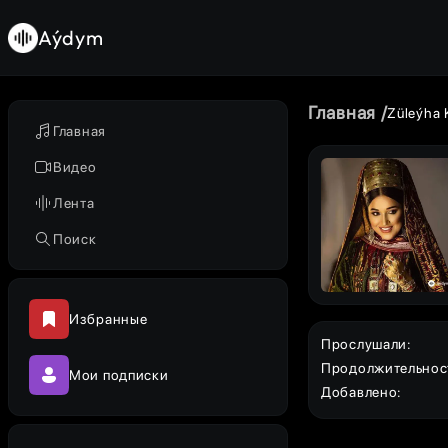
Aýdym
Главная
Züleýha
Главная
Видео
Лента
Поиск
Избранные
Прослушали
:
Продолжительнос
Мои подписки
Добавлено
: