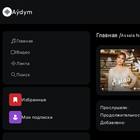
Aýdym
Главная
Assala N
Главная
Видео
Лента
Поиск
Избранные
Прослушали
:
Продолжительнос
Мои подписки
Добавлено
: