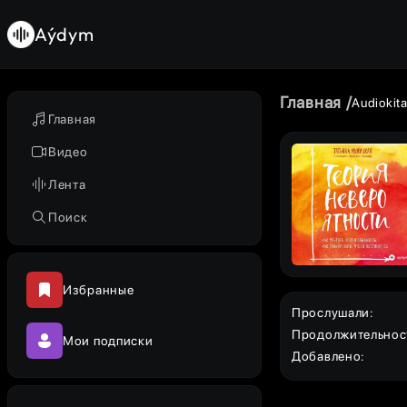
Aýdym
Главная
Audiokit
Главная
Видео
Лента
Поиск
Избранные
Прослушали
:
Продолжительнос
Мои подписки
Добавлено
: