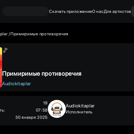
Скачать приложение
О нас
Для артистов
aplar
Примиримые противоречия
Примиримые противоречия
Audiokitaplar
19
Audiokitaplar
ть
:
07:58
Исполнитель
30 января 2025