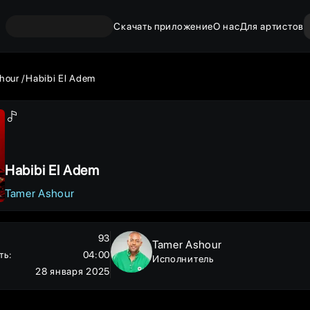
Скачать приложение
О нас
Для артистов
hour
Habibi El Adem
Habibi El Adem
Tamer Ashour
93
Tamer Ashour
ть
:
04:00
Исполнитель
28 января 2025