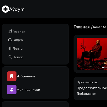
Aýdym
Главная
Tamer As
Главная
Видео
Лента
Поиск
Избранные
Прослушали
:
Продолжительнос
Мои подписки
Добавлено
: