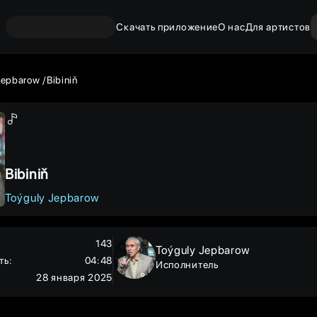
Скачать приложение
О нас
Для артистов
Jepbarow
Bibiniň
Bibiniň
Toýguly Jepbarow
143
Toýguly Jepbarow
ть
:
04:48
Исполнитель
28 января 2025