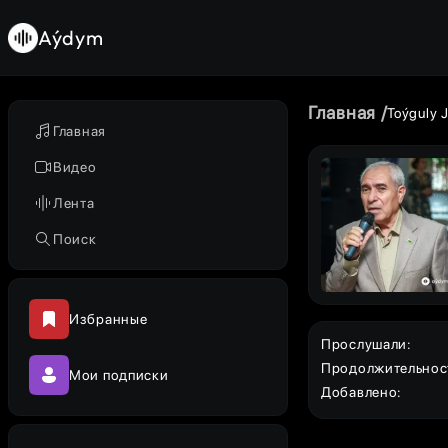
Aýdym
Главная
Toýguly 
Главная
Видео
Лента
Поиск
Избранные
Прослушали
:
Продолжительнос
Мои подписки
Добавлено
: