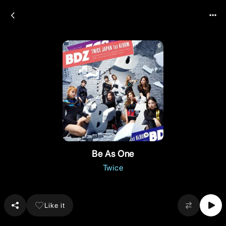
Be As One
Twice
Like it