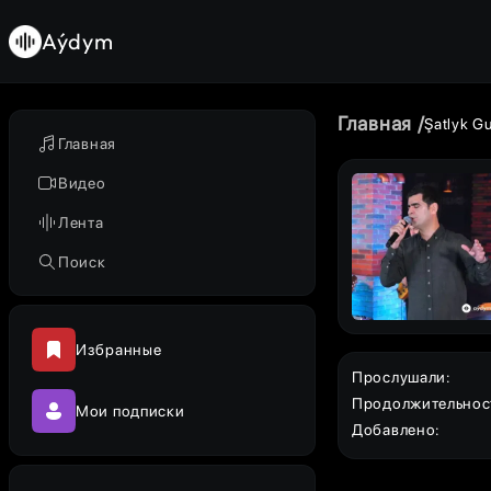
Aýdym
Главная
Şatlyk G
Главная
Видео
Лента
Поиск
Избранные
Прослушали
:
Продолжительнос
Мои подписки
Добавлено
: