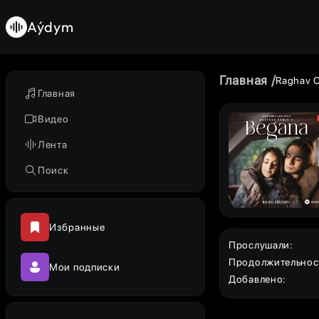
Aýdym
Главная
Raghav C
Главная
Видео
Лента
Поиск
Избранные
Прослушали
:
Продолжительнос
Мои подписки
Добавлено
: