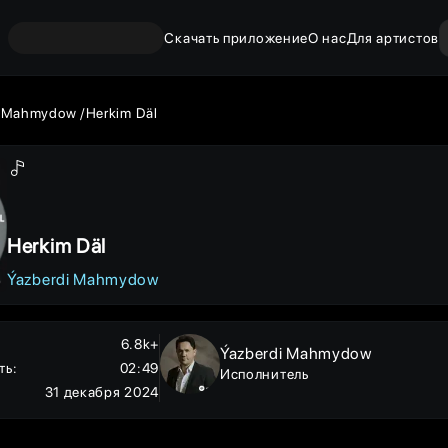
Скачать приложение
О нас
Для артистов
i Mahmydow
Herkim Däl
Herkim Däl
Ýazberdi Mahmydow
6.8k+
Ýazberdi Mahmydow
ть
:
02:49
Исполнитель
31 декабря 2024