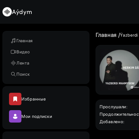
Aýdym
Главная
Ýazberd
Главная
Видео
Лента
Поиск
Избранные
Прослушали
:
Продолжительнос
Мои подписки
Добавлено
: