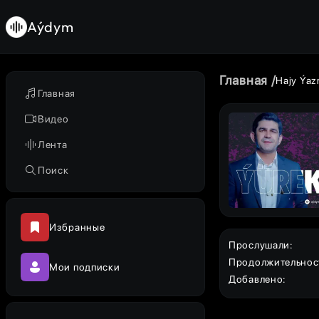
Aýdym
Главная
Hajy Ýa
Главная
Видео
Лента
Поиск
Избранные
Прослушали
:
Продолжительнос
Мои подписки
Добавлено
: