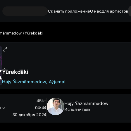
Скачать приложение
О нас
Для артистов
zmämmedow
Ýürekdäki
Ýürekdäki
Hajy Ýazmämmedow
Aýjemal
45k+
Hajy Ýazmämmedow
ть
:
04:44
Исполнитель
30 декабря 2024