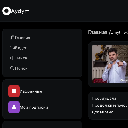
Aýdym
Главная
Umyt Te
Главная
Видео
Лента
Поиск
Избранные
Прослушали
:
Продолжительнос
Мои подписки
Добавлено
: