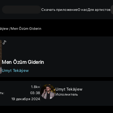
Скачать приложение
О нас
Для артистов
käýew
Men Özüm Giderin
Men Özüm Giderin
Umyt Tekäýew
1.8k+
Umyt Tekäýew
ть
:
03:38
Исполнитель
19 декабря 2024