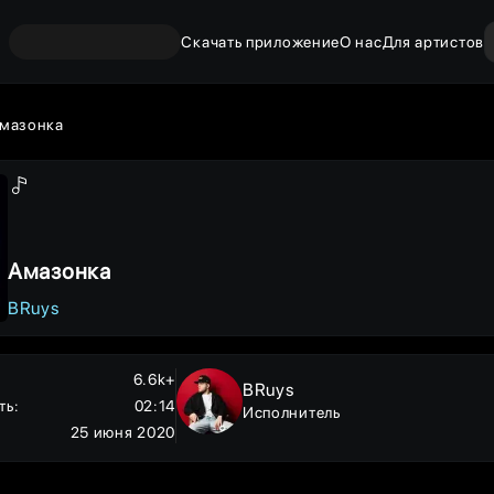
Скачать приложение
О нас
Для артистов
мазонка
Амазонка
BRuys
6.6k+
BRuys
ть
:
02:14
Исполнитель
25 июня 2020