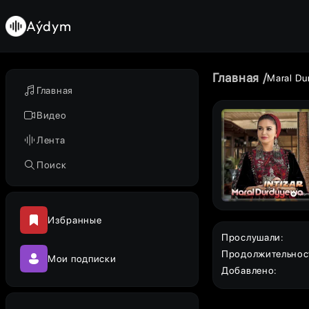
Aýdym
Главная
Maral Du
Главная
Видео
Лента
Поиск
Избранные
Прослушали
:
Продолжительнос
Мои подписки
Добавлено
: