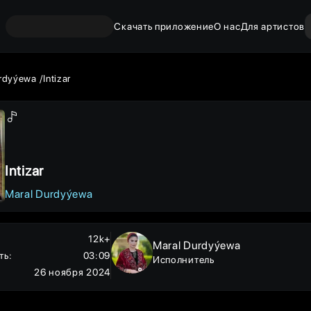
Скачать приложение
О нас
Для артистов
rdyýewa
Intizar
Intizar
Maral Durdyýewa
12k+
Maral Durdyýewa
ть
:
03:09
Исполнитель
26 ноября 2024