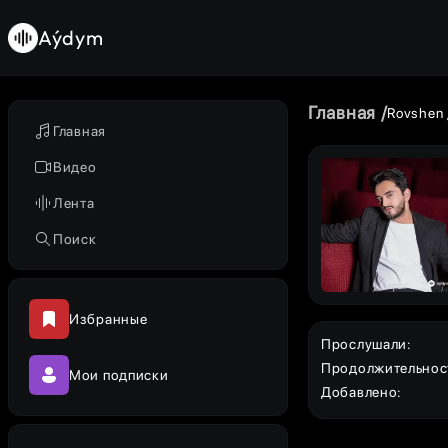
Aýdym
Главная
Rovshen
Главная
Видео
Лента
Поиск
Избранные
Прослушали
:
Продолжительнос
Мои подписки
Добавлено
: