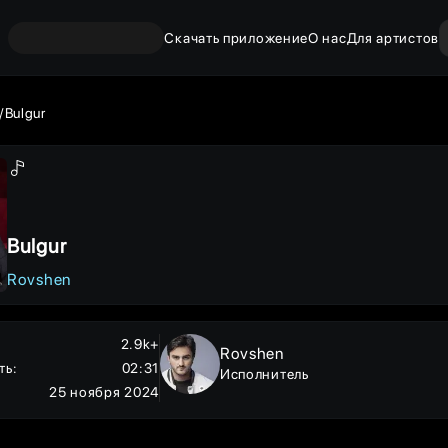
Скачать приложение
О нас
Для артистов
Bulgur
Bulgur
Rovshen
2.9k+
Rovshen
ть
:
02:31
Исполнитель
25 ноября 2024