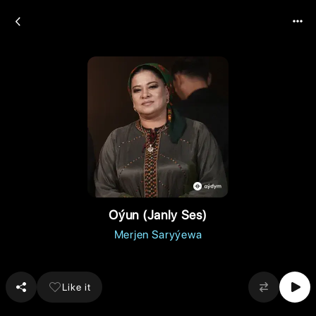
Oýun (Janly Ses)
Merjen Saryýewa
Like it