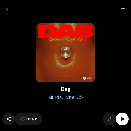
Daş
Murda
Lvbel C5
Like it