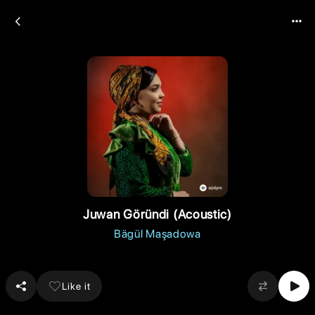
Juwan Göründi (Acoustic)
Bägül Maşadowa
Like it