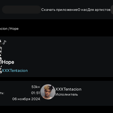
Скачать приложение
О нас
Для артистов
cion
Hope
Hope
XXXTentacion
53k+
XXXTentacion
ть
:
01:51
Исполнитель
06 ноября 2024