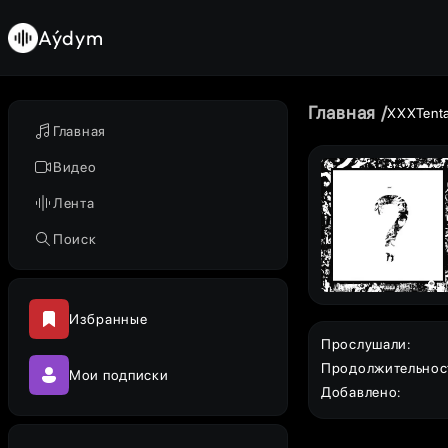
Aýdym
Главная
XXXTenta
Главная
Видео
Лента
Поиск
Избранные
Прослушали
:
Продолжительнос
Мои подписки
Добавлено
: