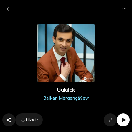
Gülälek
Balkan Mergençäýew
Like it