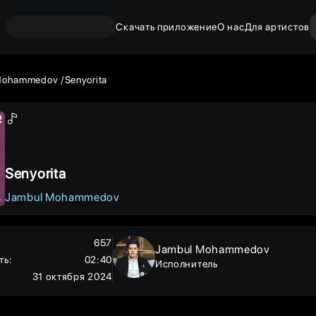
Скачать приложение
О нас
Для артистов
Mohammedov
Senyorita
Senyorita
Jambul Mohammedov
657
Jambul Mohammedov
ть
:
02:40
Исполнитель
31 октября 2024