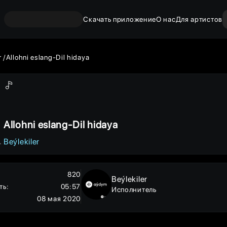
Скачать приложение
О нас
Для артистов
r
Allohni eslang-Dil hidaya
Allohni eslang-Dil hidaya
Beýlekiler
820
Beýlekiler
ть
:
05:57
Исполнитель
08 мая 2020