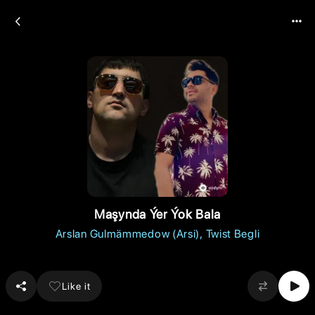
Maşynda Ýer Ýok Bala
Arslan Gulmämmedow (Arsi)
Twist Begli
Like it