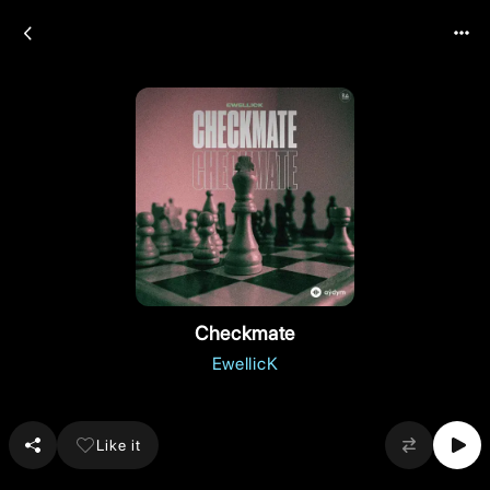
Checkmate
EwellicK
Like it