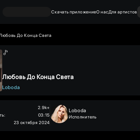
Скачать приложение
О нас
Для артистов
Любовь До Конца Света
Любовь До Конца Света
Loboda
2.9k+
Loboda
ть
:
03:15
Исполнитель
23 октября 2024