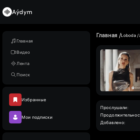
Aýdym
Главная
Loboda
Главная
Видео
Лента
Поиск
Избранные
Прослушали
:
Продолжительнос
Мои подписки
Добавлено
: