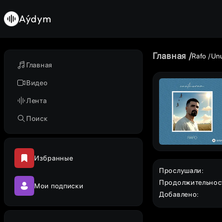
Aýdym
Главная
Rafo
Un
Главная
Видео
Лента
Поиск
Избранные
Прослушали
:
Продолжительнос
Мои подписки
Добавлено
: