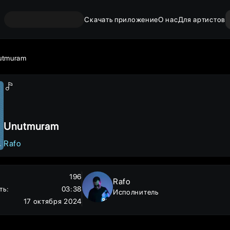
Скачать приложение
О нас
Для артистов
utmuram
Unutmuram
Rafo
196
Rafo
ть
:
03:38
Исполнитель
17 октября 2024