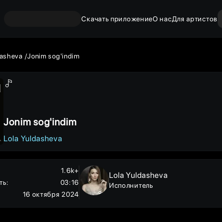
Скачать приложение
О нас
Для артистов
dasheva
Jonim sog'indim
Jonim sog'indim
Lola Yuldasheva
1.6k+
Lola Yuldasheva
ть
:
03:16
Исполнитель
16 октября 2024