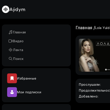
Aýdym
Главная
Lola Yul
Главная
Видео
Лента
Поиск
Избранные
Прослушали
:
Продолжительнос
Мои подписки
Добавлено
: