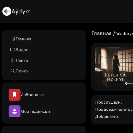
Aýdym
Главная
Taladro
Главная
Видео
Лента
Поиск
Избранные
Прослушали
:
Продолжительнос
Мои подписки
Добавлено
: