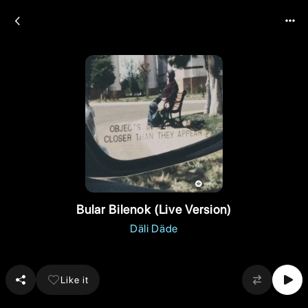
Bular Bilenok (Live Version)
Däli Däde
Like it