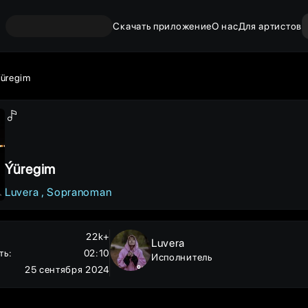
Скачать приложение
О нас
Для артистов
üregim
Ýüregim
Luvera
Sopranoman
22k+
Luvera
ть
:
02:10
Исполнитель
25 сентября 2024