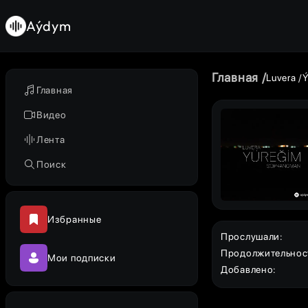
Aýdym
Главная
Luvera
Ý
Главная
Видео
Лента
Поиск
Избранные
Прослушали
:
Продолжительнос
Мои подписки
Добавлено
: