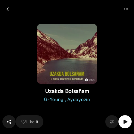
Uzakda Bolsañam
G-Young
Aydayozin
Like it