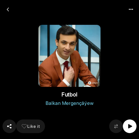
Futbol
Balkan Mergençäýew
Like it