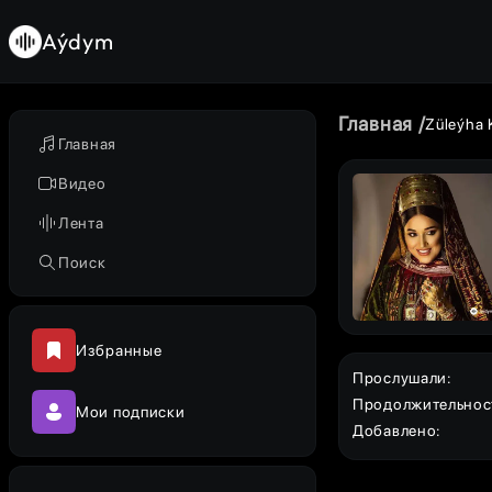
Aýdym
Главная
Züleýha
Главная
Видео
Лента
Поиск
Избранные
Прослушали
:
Продолжительнос
Мои подписки
Добавлено
: