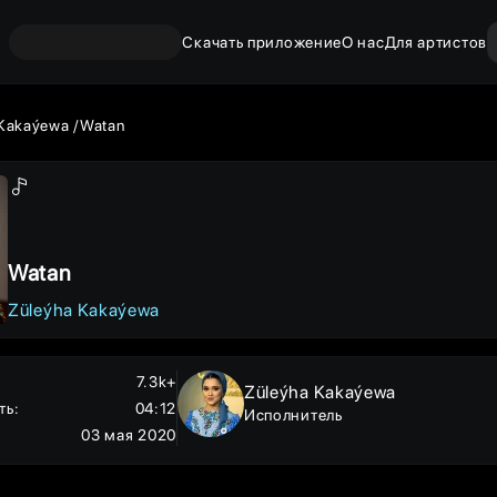
Скачать приложение
О нас
Для артистов
 Kakaýewa
Watan
Watan
Züleýha Kakaýewa
7.3k+
Züleýha Kakaýewa
ть
:
04:12
Исполнитель
03 мая 2020