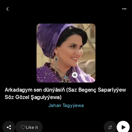
Arkadagym sen dünýäsiň (Saz Begenç Saparlyýew
Söz Gözel Şagulyýewa)
Jahan Tagyýewa
Like it