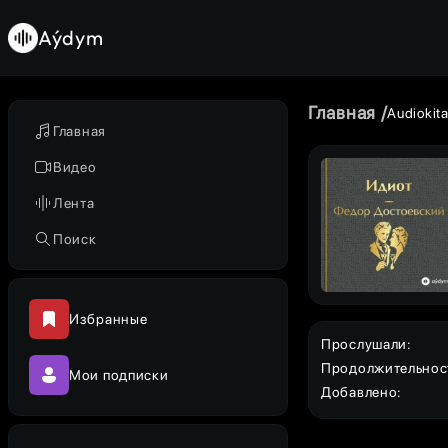
Aýdym
Главная
Audiokit
Главная
Видео
Лента
Поиск
Избранные
Прослушали
:
Продолжительнос
Мои подписки
Добавлено
: