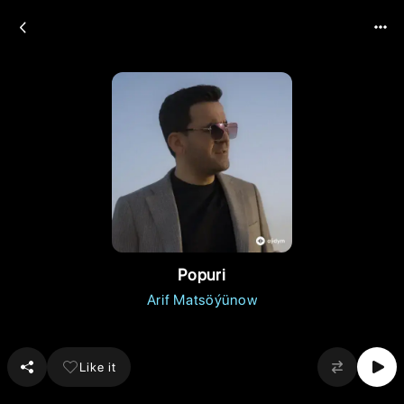
Popuri
Arif Matsöýünow
Like it