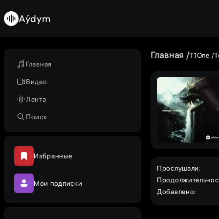
Aýdym
Главная
T1One
Т
Главная
Видео
Лента
Поиск
Избранные
Прослушали
:
Продолжительнос
Мои подписки
Добавлено
: