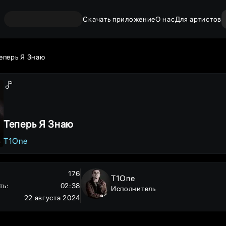
Скачать приложение
О нас
Для артистов
еперь Я Знаю
Теперь Я Знаю
T1One
176
T1One
ть
:
02:38
Исполнитель
22 августа 2024